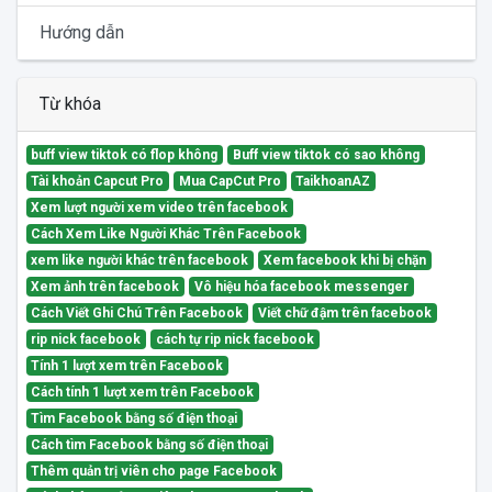
Hướng dẫn
Từ khóa
buff view tiktok có flop không
Buff view tiktok có sao không
Tài khoản Capcut Pro
Mua CapCut Pro
TaikhoanAZ
Xem lượt người xem video trên facebook
Cách Xem Like Người Khác Trên Facebook
xem like người khác trên facebook
Xem facebook khi bị chặn
Xem ảnh trên facebook
Vô hiệu hóa facebook messenger
Cách Viết Ghi Chú Trên Facebook
Viết chữ đậm trên facebook
rip nick facebook
cách tự rip nick facebook
Tính 1 lượt xem trên Facebook
Cách tính 1 lượt xem trên Facebook
Tìm Facebook bằng số điện thoại
Cách tìm Facebook bằng số điện thoại
Thêm quản trị viên cho page Facebook