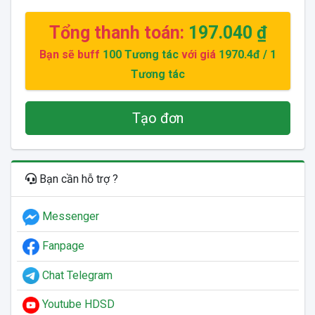
Tổng thanh toán:
197.040 ₫
Bạn sẽ buff
100
Tương tác
với giá
1970.4đ
/ 1
Tương tác
Tạo đơn
Bạn cần hỗ trợ ?
Messenger
Fanpage
Chat Telegram
Youtube HDSD