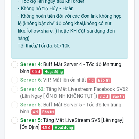
- Tốc độ lên ngay sau khi order
- Không hỗ trợ Hủy - Hoàn
- Không hoàn tiền đối với các đơn link không hợp
lệ (không bật chế độ công khai,không có nút
like,follow,share...) hoặc KH đặt sai dạng đơn
hàng)
Tối thiểu/Tối đa: 50/10k
Server 4:
Buff Mắt Server 4 - Tốc độ lên trung
bình
3.5 đ
Hoạt động
Server 6:
VIP. Mắt lên ổn nhất
4 đ
Bảo trì
Server 62:
Tăng Mắt Livestream Facebook SV62
(Lên Ngay [ ỔN ĐỊNH KHÔNG TỤT ])
3.2 đ
Bảo trì
Server 5:
Buff Mắt Server 5 - Tốc độ lên trung
bình.
4 đ
Bảo trì
Server 5:
Tăng Mắt LiveStream SV5 [Lên ngay]
[Ổn Định]
4.8 đ
Hoạt động