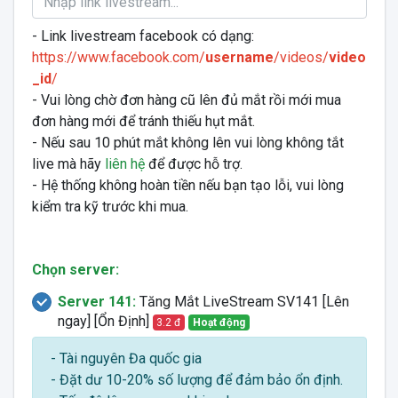
- Link livestream facebook có dạng:
https://www.facebook.com/
username
/videos/
video
_id
/
- Vui lòng chờ đơn hàng cũ lên đủ mắt rồi mới mua
đơn hàng mới để tránh thiếu hụt mắt.
- Nếu sau 10 phút mắt không lên vui lòng không tắt
live mà hãy
liên hệ
để được hỗ trợ.
- Hệ thống không hoàn tiền nếu bạn tạo lỗi, vui lòng
kiểm tra kỹ trước khi mua.
Chọn server:
Server 141:
Tăng Mắt LiveStream SV141 [Lên
ngay] [Ổn Định]
3.2 đ
Hoạt động
- Tài nguyên Đa quốc gia
- Đặt dư 10-20% số lượng để đảm bảo ổn định.