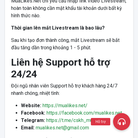
MuaLikes.Net chỉ yêu cầu nhập link video Livestream,
hoàn toàn không cần mật khẩu tài khoản dưới bất kỳ
hình thức nào.
Thời gian lên mắt Livestream là bao lâu?
Sau khi tạo đơn thành công, mắt Livestream sẽ bắt
đầu tăng dần trong khoảng 1 - 5 phút.
Liên hệ Support hỗ trợ
24/24
Đội ngũ nhân viên Support hỗ trợ khách hàng 24/7
nhanh chóng, nhiệt tình:
Website:
https://mualikes.net/
Facebook:
https://facebook.com/mualikes.net
Telegram:
https://t.me/cskh_mualikes
Hỗ trợ
Email:
mualikes.net@gmail.com