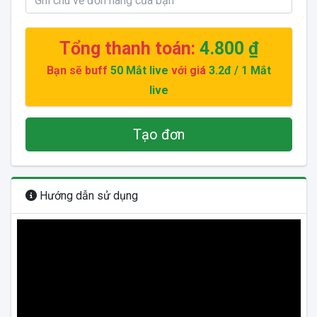
Tổng thanh toán:
4.800 ₫
Bạn sẽ buff
50
Mắt live
với giá
3.2đ
/ 1 Mắt
live
Tạo đơn
Hướng dẫn sử dụng