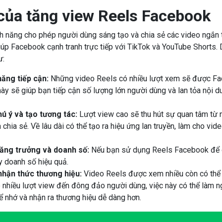
 của tăng view Reels Facebook
nh năng cho phép người dùng sáng tạo và chia sẻ các video ngắn 
iúp Facebook cạnh tranh trực tiếp với TikTok và YouTube Shorts. 
ư:
ăng tiếp cận:
Những video Reels có nhiều lượt xem sẽ được Face
này sẽ giúp bạn tiếp cận số lượng lớn người dùng và lan tỏa nội 
ú ý và tạo tương tác:
Lượt view cao sẽ thu hút sự quan tâm từ n
 chia sẻ. Về lâu dài có thể tạo ra hiệu ứng lan truyền, làm cho vi
ăng trưởng và doanh số:
Nếu bạn sử dụng Reels Facebook để q
y doanh số hiệu quả.
hận thức thương hiệu:
Video Reels được xem nhiều còn có thể 
 nhiều lượt view đến đông đảo người dùng, việc này có thể làm 
ể nhớ và nhận ra thương hiệu dễ dàng hơn.