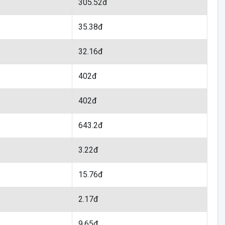
305.52đ
35.38đ
32.16đ
402đ
402đ
643.2đ
3.22đ
15.76đ
2.17đ
9.65đ