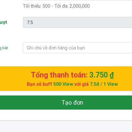
Tối thiểu:
500
- Tối đa:
2,000,000
lượt
g bắt
Tổng thanh toán:
3.750 ₫
Bạn sẽ buff
500
View
với giá
7.5đ
/ 1 View
Tạo đơn