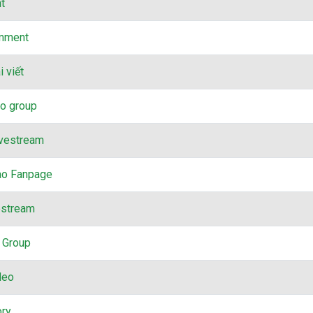
t
mment
 viết
o group
ivestream
ao Fanpage
estream
 Group
deo
ory