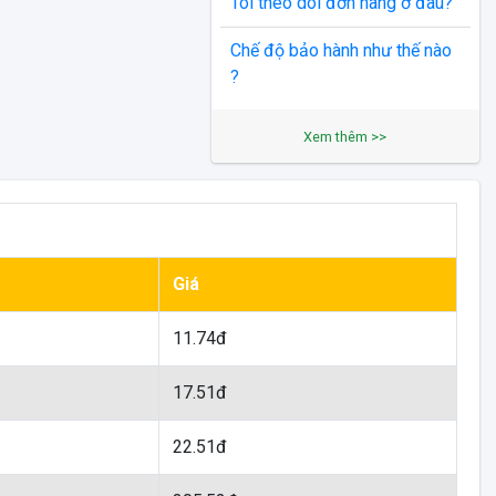
Tôi theo dõi đơn hàng ở đâu?
Chế độ bảo hành như thế nào
?
Xem thêm >>
Giá
11.74đ
17.51đ
22.51đ