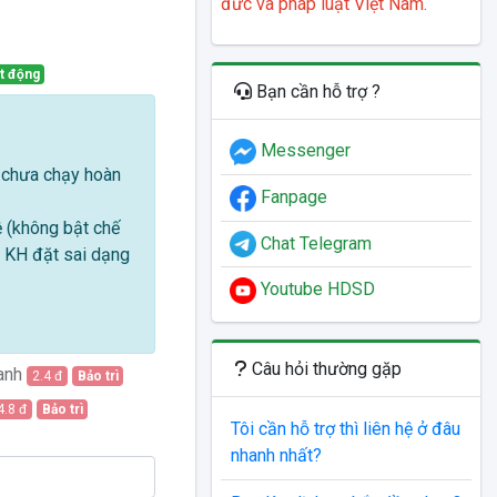
đức và pháp luật Việt Nam.
t động
Bạn cần hỗ trợ ?
Messenger
ũ chưa chạy hoàn
Fanpage
ệ (không bật chế
Chat Telegram
ặc KH đặt sai dạng
Youtube HDSD
Câu hỏi thường gặp
hanh
2.4 đ
Bảo trì
4.8 đ
Bảo trì
Tôi cần hỗ trợ thì liên hệ ở đâu
nhanh nhất?