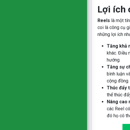
Lợi ích
Reels
là một tí
coi là công cụ g
những lợi ích nh
Tăng khả n
khác. Điều 
hướng.
Tăng sự ch
bình luận và
cộng đồng.
Thúc đẩy t
thể thúc đẩ
Nâng cao n
các Reel có
đó họ có th