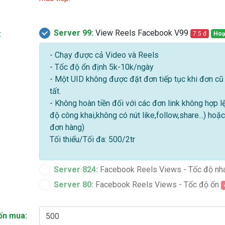
Server 99:
View Reels Facebook V99
:
7.5 đ
Hoạ
- Chạy được cả Video và Reels
- Tốc độ ổn định 5k-10k/ngày
- Một UID không được đặt đơn tiếp tục khi đơn c
tất.
- Không hoàn tiền đối với các đơn link không hợp l
độ công khai,không có nút like,follow,share...) ho
đơn hàng)
Tối thiểu/Tối đa: 500/2tr
Server 824:
Facebook Reels Views - Tốc độ n
Server 80:
Facebook Reels Views - Tốc độ ổn
ốn mua: