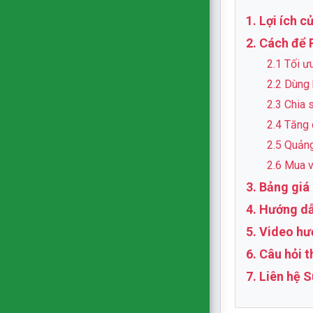
1. Lợi ích 
2. Cách để 
2.1 Tối ư
2.2 Dùng 
2.3 Chia 
2.4 Tăng
2.5 Quản
2.6 Mua 
3. Bảng giá
4. Hướng d
5. Video hư
6. Câu hỏi 
7. Liên hệ 