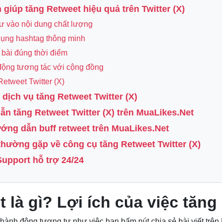
 giúp tăng Retweet hiệu quả trên Twitter (X)
tư vào nội dung chất lượng
dụng hashtag thông minh
 bài đúng thời điểm
động tương tác với cộng đồng
etweet Twitter (X)
 dịch vụ tăng Retweet Twitter (X)
ẫn tăng Retweet Twitter (X) trên MuaLikes.Net
ướng dẫn buff retweet trên MuaLikes.Net
 thường gặp về công cụ tăng Retweet Twitter (X)
Support hỗ trợ 24/24
 là gì? Lợi ích của việc tăng 
hành động tương tự như việc bạn bấm nút chia sẻ bài viết trên