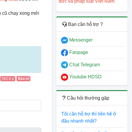
đức và pháp luật Việt Nam.
n cũ chạy xong mới
Bạn cần hỗ trợ ?
Messenger
Fanpage
Chat Telegram
Youtube HDSD
n
562.8 đ
Bảo trì
Câu hỏi thường gặp
Tôi cần hỗ trợ thì liên hệ ở
đâu nhanh nhất?