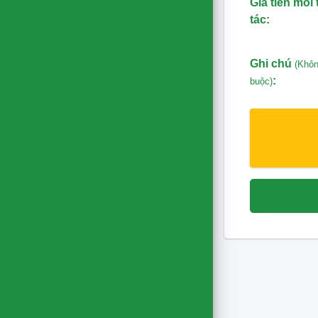
Giá tiền mỗi
tác:
Ghi chú
(Khôn
:
buộc)