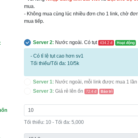
mua.
- Không mua cùng lúc nhiều đơn cho 1 link, chờ đơ
mua tiếp.
Server 2:
Nước ngoài. Có tụt
:
434.2 đ
Hoạt động
- Có tỉ lệ tụt cao hơn sv1
Tối thiểu/Tối đa: 10/5k
Server 1:
Nước ngoài, mỗi link được mua 1 lầ
Server 3:
Giá rẻ lên ổn
72.4 đ
Bảo trì
uốn
Tối thiểu:
10
- Tối đa:
5,000