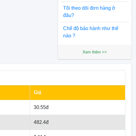
Tôi theo dõi đơn hàng ở
đâu?
Chế độ bảo hành như thế
nào ?
Xem thêm >>
Giá
30.55đ
482.4đ