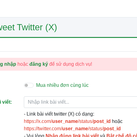
eet Twitter (X)
g nhập
hoặc
đăng ký
để sử dụng dịch vụ!
Mua nhiều đơn cùng lúc
 viết:
- Link bài viết twitter (X) có dạng:
https://x.com/
user_name
/status/
post_id
hoặc
https://twitter.com/
user_name
/status/
post_id
- Vui lòng
Nhập đúng link bài viết
và
Bật chế độ c