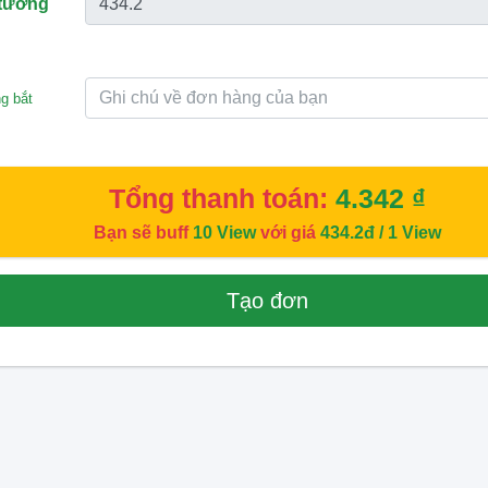
 tương
g bắt
Tổng thanh toán:
4.342 ₫
Bạn sẽ buff
10
View
với giá
434.2đ
/ 1 View
Tạo đơn