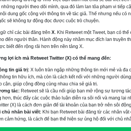
 những người theo dõi mình, qua đó làm lan tỏa phạm vi tiếp c
 nội dung gốc cộng với thông tin về tác giả. Thế nhưng nếu có n
t gốc sẽ không tự động đọc được cuộc trò chuyện.
ngữ chỉ các bài đăng trên
X
. Khi Retweet một Tweet, bạn có thể c
 cho đến người thân. Hành động này nhằm mục đích lan truyền t
ợc biết đến rộng rãi hơn trên nền tảng X.
ng lợi ích mà Retweet Twitter (X) có thể mang đến:
ng tin giá trị:
X luôn tràn ngập những thông tin mới mẻ và đa 
hông tin hữu ích, mà còn là cách kết nối với những người dùng
p cận, giúp cộng đồng cùng nhau chia sẻ giá trị.
ương tác:
Retweet sẽ là cầu nối giúp bạn mở rộng sự tương tác 
g hơn, thúc đẩy các cuộc thảo luận diễn ra sôi nổi và mang lại
tter (X) là cách đơn giản để tài khoản của bạn trở nên sôi động
i chủ nhân bài viết:
Khi bạn Retweet bài đăng từ các nhân vật 
n cảm hứng, là cách để bạn thể hiện sự ủng hộ đối với chủ nhân