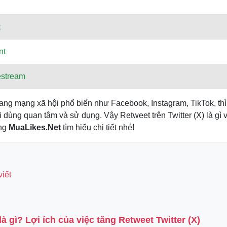
t
nt
estream
ang mạng xã hội phổ biến như Facebook, Instagram, TikTok, th
dùng quan tâm và sử dụng. Vậy Retweet trên Twitter (X) là gì 
ng
MuaLikes.Net
tìm hiểu chi tiết nhé!
viết
là gì? Lợi ích của việc tăng Retweet Twitter (X)