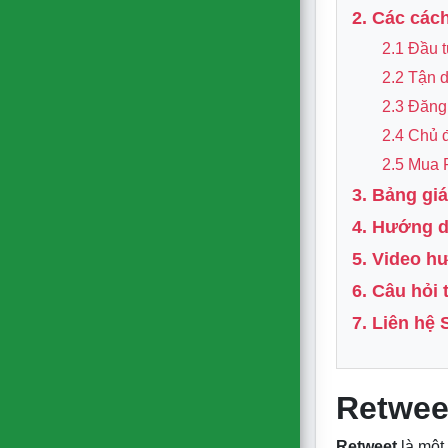
2. Các cách
2.1 Đầu 
2.2 Tận 
2.3 Đăng
2.4 Chủ 
2.5 Mua R
3. Bảng giá
4. Hướng d
5. Video h
6. Câu hỏi
7. Liên hệ 
Retweet
Retweet
là một 