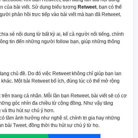
ận của bài viết. Sử dụng biểu tượng
Retweet
, bạn có thể
gười phản hồi trực tiếp vào bài viết mà bạn đã Retweet,
hia sẻ nội dung từ bất kỳ ai, kể cả người nổi tiếng, chính
hông tin đến những người follow bạn, giúp những thông
dạng chủ đề. Do đó việc Retweet không chỉ giúp bạn lan
 khác. Một bài Retweet bổ ích, đúng lúc có thể mở rộng
trên trang cá nhân. Mỗi lần bạn Retweet, bài viết sẽ có cơ
 những góc nhìn đa chiều từ cộng đồng. Như vậy tăng
 và thu hút sự chú ý hơn.
có tầm ảnh hưởng như nghệ sĩ, chính trị gia hay những
 bài Tweet, đồng thời thu hút sự chú ý từ họ.