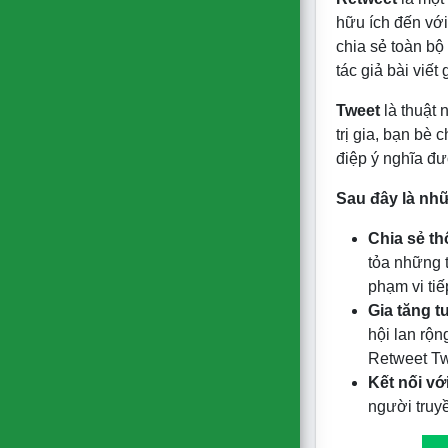
hữu ích đến với
chia sẻ toàn bộ
tác giả bài viế
Tweet
là thuật 
trị gia, bạn bè
điệp ý nghĩa đư
Sau đây là nhữ
Chia sẻ thô
tỏa những t
phạm vi tiế
Gia tăng t
hội lan rộn
Retweet Twi
Kết nối vớ
người truyề