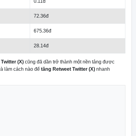
0.11đ
72.36đ
675.36đ
28.14đ
ì
Twitter (X)
cũng đã dần trở thành một nền tảng được
và làm cách nào để
tăng Retweet Twitter (X)
nhanh