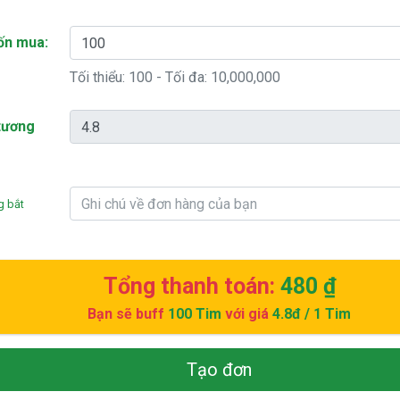
ốn mua:
Tối thiểu:
100
- Tối đa:
10,000,000
 tương
g bắt
Tổng thanh toán:
480 ₫
Bạn sẽ buff
100
Tim
với giá
4.8đ
/ 1 Tim
Tạo đơn