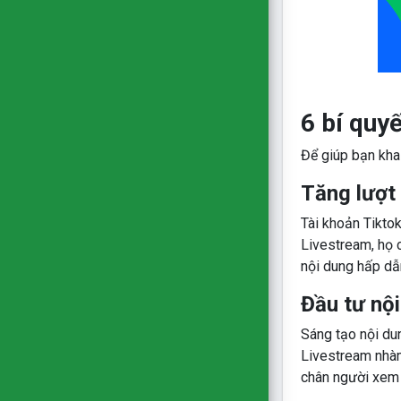
6 bí quy
Để giúp bạn khai
Tăng lượt
Tài khoản Tiktok
Livestream, họ 
nội dung hấp dẫn
Đầu tư nộ
Sáng tạo nội dun
Livestream nhàm 
chân người xem ở