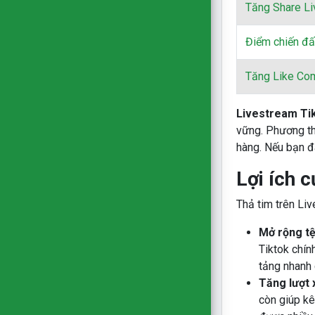
Tăng Share L
Điểm chiến đấ
Tăng Like Co
Livestream Ti
vững. Phương th
hàng. Nếu bạn đ
Lợi ích 
Thả tim trên Liv
Mở rộng t
Tiktok chín
tảng nhanh 
Tăng lượt 
còn giúp k