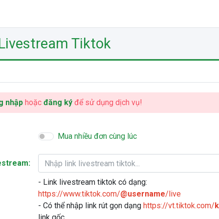
Livestream Tiktok
g nhập
hoặc
đăng ký
để sử dụng dịch vụ!
Mua nhiều đơn cùng lúc
vestream:
- Link livestream tiktok có dạng:
https://www.tiktok.com/
@username
/live
- Có thể nhập link rút gọn dạng
https://vt.tiktok.com/
link gốc.