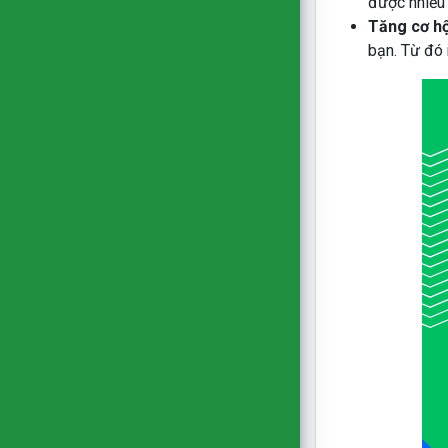
được nhiều 
Tăng cơ hộ
bạn. Từ đó 