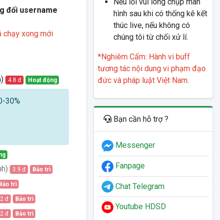
Nếu lỗi vui lòng chụp màn
g đổi username
hình sau khi có thống kê kết
thúc live, nếu không có
cũ chạy xong mới
chúng tôi từ chối xử lí.
*Nghiêm Cấm: Hành vi buff
tương tác nội dung vi phạm đạo
h)
đức và pháp luật Việt Nam.
4.8 đ
Hoạt động
10-30%
Bạn cần hỗ trợ ?
Messenger
ng
Fanpage
nh)
3.9 đ
Bảo trì
Bảo trì
Chat Telegram
.2 đ
Bảo trì
Youtube HDSD
.2 đ
Bảo trì