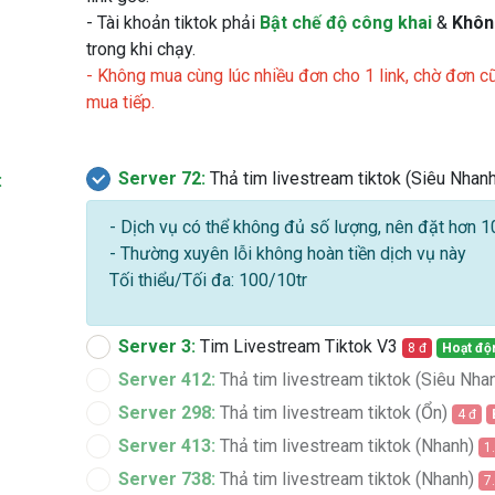
- Tài khoản tiktok phải
Bật chế độ công khai
&
Khôn
trong khi chạy.
- Không mua cùng lúc nhiều đơn cho 1 link, chờ đơn 
mua tiếp.
Server 72:
Thả tim livestream tiktok (Siêu Nhan
:
- Dịch vụ có thể không đủ số lượng, nên đặt hơn 
- Thường xuyên lỗi không hoàn tiền dịch vụ này
Tối thiểu/Tối đa: 100/10tr
Server 3:
Tim Livestream Tiktok V3
8 đ
Hoạt độ
Server 412:
Thả tim livestream tiktok (Siêu Nha
Server 298:
Thả tim livestream tiktok (Ổn)
4 đ
Server 413:
Thả tim livestream tiktok (Nhanh)
1
Server 738:
Thả tim livestream tiktok (Nhanh)
7