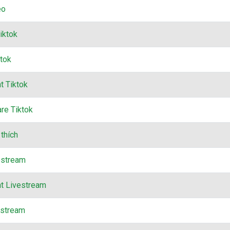
eo
iktok
tok
 Tiktok
re Tiktok
thích
estream
 Livestream
estream