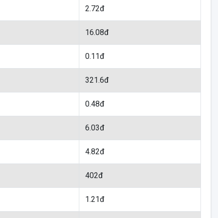
2.72đ
16.08đ
0.11đ
321.6đ
0.48đ
6.03đ
4.82đ
402đ
1.21đ