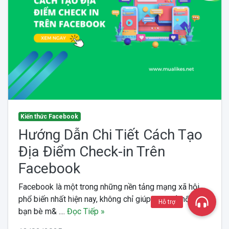
Kiến thức Facebook
Hướng Dẫn Chi Tiết Cách Tạo
Địa Điểm Check-in Trên
Facebook
Facebook là một trong những nền tảng mạng xã hội
phổ biến nhất hiện nay, không chỉ giúp bạn kết nối với
Hỗ trợ
bạn bè m& ....
Đọc Tiếp »