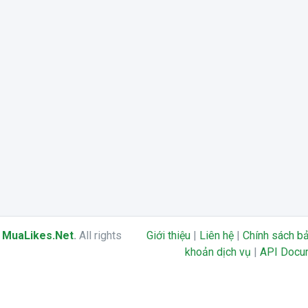
6
MuaLikes.Net
.
All rights
Giới thiệu
|
Liên hệ
|
Chính sách b
khoản dịch vụ
|
API Docu