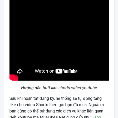
Hướng dẫn buff like shorts video youtube
Sau khi hoàn tất đăng ký, hệ thống sẽ tự động tăng
like cho video Shorts theo gói bạn đã mua. Ngoài ra,
bạn cũng có thể sử dụng các dịch vụ khác liên quan
đến Youtube mà MuaLikes.Net cung cấp như
Tăng