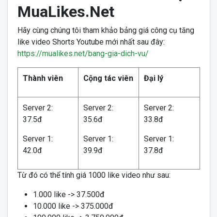
MuaLikes.Net
Hãy cùng chúng tôi tham khảo bảng giá công cụ tăng
like video Shorts Youtube mới nhất sau đây:
https://mualikes.net/bang-gia-dich-vu/
Thành viên
Cộng tác viên
Đại lý
Server 2:
Server 2:
Server 2:
37.5đ
35.6đ
33.8đ
Server 1:
Server 1:
Server 1:
42.0đ
39.9đ
37.8đ
Từ đó có thể tính giá 1000 like video như sau:
1.000 like -> 37.500đ
10.000 like -> 375.000đ