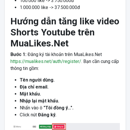
100.000 like -> 3.750.000đ
1.000.000 like -> 37.500.000đ
Hướng dẫn tăng like video
Shorts Youtube trên
MuaLikes.Net
Bước 1:
Đăng ký tài khoản trên MuaLikes.Net
https://mualikes.net/auth/register/
. Bạn cần cung cấp
thông tin gồm:
Tên người dùng.
Địa chỉ email.
Mật khẩu.
Nhập lại mật khẩu.
Nhấn vào ô
"Tôi đồng ý...".
Click nút
Đăng ký.