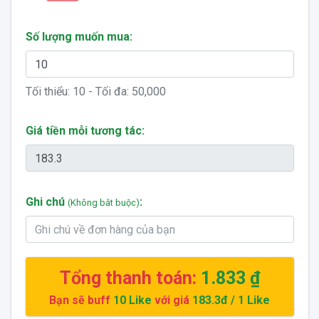
Số lượng muốn mua:
Tối thiểu:
10
- Tối đa:
50,000
Giá tiền mỗi tương tác:
Ghi chú
:
(Không bắt buộc)
Tổng thanh toán:
1.833 ₫
Bạn sẽ buff
10
Like
với giá
183.3đ
/ 1 Like