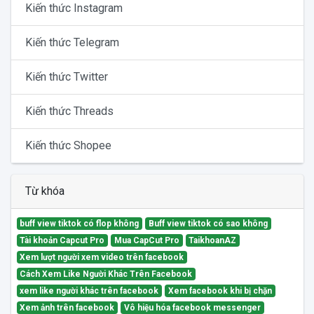
Kiến thức Instagram
Kiến thức Telegram
Kiến thức Twitter
Kiến thức Threads
Kiến thức Shopee
Từ khóa
buff view tiktok có flop không
Buff view tiktok có sao không
Tài khoản Capcut Pro
Mua CapCut Pro
TaikhoanAZ
Xem lượt người xem video trên facebook
Cách Xem Like Người Khác Trên Facebook
xem like người khác trên facebook
Xem facebook khi bị chặn
Xem ảnh trên facebook
Vô hiệu hóa facebook messenger