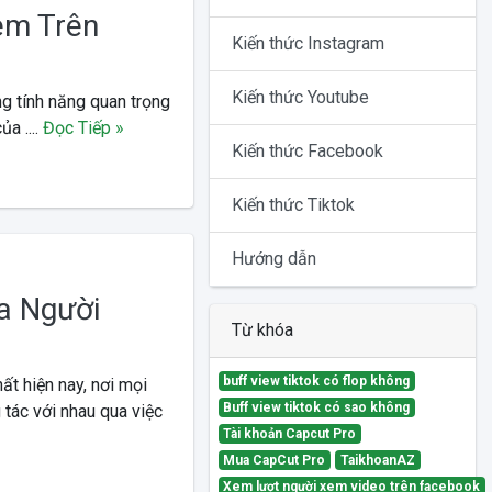
em Trên
Kiến thức Instagram
Kiến thức Youtube
ng tính năng quan trọng
a ....
Đọc Tiếp »
Kiến thức Facebook
Kiến thức Tiktok
Hướng dẫn
a Người
Từ khóa
buff view tiktok có flop không
t hiện nay, nơi mọi
Buff view tiktok có sao không
 tác với nhau qua việc
Tài khoản Capcut Pro
Mua CapCut Pro
TaikhoanAZ
Xem lượt người xem video trên facebook