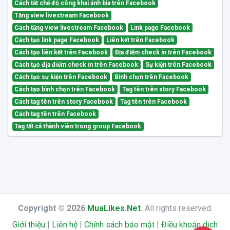
Cách tắt chế độ công khai ảnh bìa trên Facebook
Tăng view livestream Facebook
Cách tăng view livestream Facebook
Link page Facebook
Cách tạo link page Facebook
Liên kết trên Facebook
Cách tạo liên kết trên Facebook
Địa điểm check in trên Facebook
Cách tạo địa điểm check in trên Facebook
Sự kiện trên Facebook
Cách tạo sự kiện trên Facebook
Bình chọn trên Facebook
Cách tạo bình chọn trên Facebook
Tag tên trên story Facebook
Cách tag tên trên story Facebook
Tag tên trên Facebook
Cách tag tên trên Facebook
Tag tất cả thành viên trong group Facebook
Copyright © 2026
MuaLikes.Net
.
All rights reserved.
Giới thiệu
|
Liên hệ
|
Chính sách bảo mật
|
Điều khoản dịch