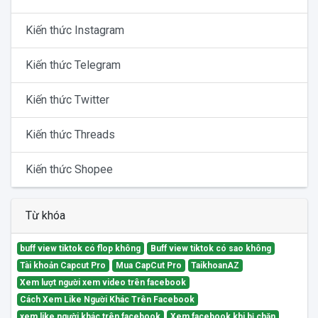
Kiến thức Instagram
Kiến thức Telegram
Kiến thức Twitter
Kiến thức Threads
Kiến thức Shopee
Từ khóa
buff view tiktok có flop không
Buff view tiktok có sao không
Tài khoản Capcut Pro
Mua CapCut Pro
TaikhoanAZ
Xem lượt người xem video trên facebook
Cách Xem Like Người Khác Trên Facebook
xem like người khác trên facebook
Xem facebook khi bị chặn