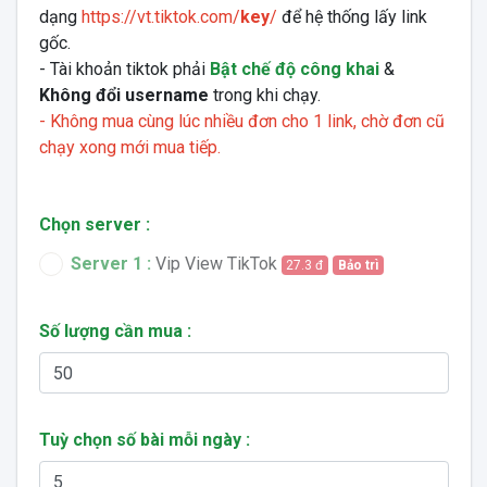
dạng
https://vt.tiktok.com/
key
/
để hệ thống lấy link
gốc.
- Tài khoản tiktok phải
Bật chế độ công khai
&
Không đổi username
trong khi chạy.
- Không mua cùng lúc nhiều đơn cho 1 link, chờ đơn cũ
chạy xong mới mua tiếp.
Chọn server :
Server 1 :
Vip View TikTok
27.3 đ
Bảo trì
Số lượng cần mua :
Tuỳ chọn số bài mỗi ngày :