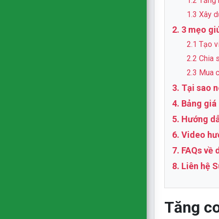
1.2 Tăng 
1.3 Xây d
2. 3 mẹo gi
2.1 Tạo v
2.2 Chia 
2.3 Mua 
3. Tại sao 
4. Bảng giá
5. Hướng d
6. Video hư
7. FAQs về 
8. Liên hệ 
Tăng co