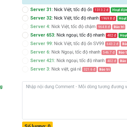
Server 31:
Nick Việt, tốc độ ổn
1313.2 đ
Hoạt độ
Server 32:
Nick Việt, tốc độ nhanh
1969.8 đ
Hoạt
Server 4:
Nick Việt, tốc độ chậm
964.8 đ
Bảo trì
Server 653:
Nick ngoại, tốc độ nhanh
402 đ
Hoạ
Server 99:
Nick Việt, tốc độ ổn SV99
643.2 đ
Bảo
Server 6:
Nick Ngoại, tốc độ nhanh
546.7 đ
Bảo t
Server 421:
Nick ngoại, tốc độ nhanh
402 đ
Bảo 
Server 3:
Nick việt, giá rẻ
321.6 đ
Bảo trì
ng
Số lượng:
0