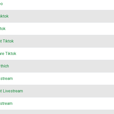
eo
iktok
tok
 Tiktok
re Tiktok
thích
estream
 Livestream
estream