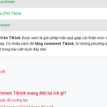
ivestream
u (PK) Tiktok
mment
 trên Tiktok
được xem là giải pháp hiệu quả giúp cải thiện mức 
này. Có nhiều cách để
tăng comment Tiktok
, từ những phương p
t trong bài viết dưới đây nhé.
viết
ment Tiktok mang đến lợi ích gì?
cao độ tương tác