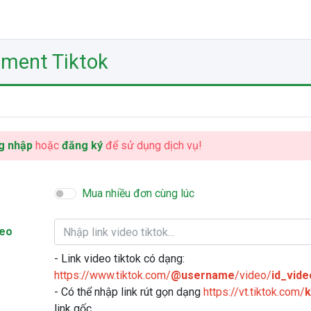
ment Tiktok
g nhập
hoặc
đăng ký
để sử dụng dịch vụ!
Mua nhiều đơn cùng lúc
deo
- Link video tiktok có dạng:
https://www.tiktok.com/
@username
/video/
id_vide
- Có thể nhập link rút gọn dạng
https://vt.tiktok.com/
link gốc.