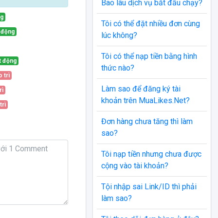
Bao lâu dịch vụ bắt đầu chạy?
ng
Tôi có thể đặt nhiều đơn cùng
 động
lúc không?
Tôi có thể nạp tiền bằng hình
t động
thức nào?
 trì
Làm sao để đăng ký tài
rì
khoản trên MuaLikes.Net?
trì
Đơn hàng chưa tăng thì làm
sao?
Tôi nạp tiền nhưng chưa được
cộng vào tài khoản?
Tội nhập sai Link/ID thì phải
làm sao?