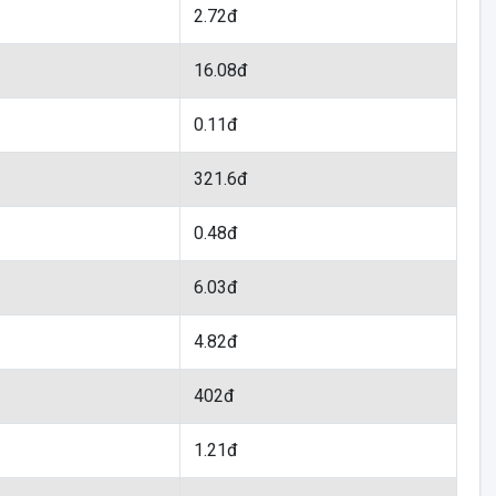
2.72đ
16.08đ
0.11đ
321.6đ
0.48đ
6.03đ
4.82đ
402đ
1.21đ