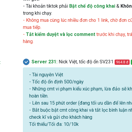
- Tài khoản tiktok phải
Bật chế độ công khai
&
Khôn
trong khi chạy.
- Không mua cùng lúc nhiều đơn cho 1 link, chờ đơn 
mua tiếp.
-
Tắt kiểm duyệt và lọc comment
trước khi chạy, tr
hàng.
Server 231:
Nick Việt, tốc độ ổn SV231
:
964.8 đ
- Tài nguyên Việt
- Tốc độ ổn định 500/ngày
- Những cmt vi phạm kiểu xúc phạm, lừa đảo sẽ k
hoàn tiền.
- Lên sau 15 phút order (đang tối ưu dần để lên nh
- Bắt buộc bật cmt công khai và tắt lọc bình luận n
check kĩ và gửi cho khách hàng
Tối thiểu/Tối đa: 10/10k