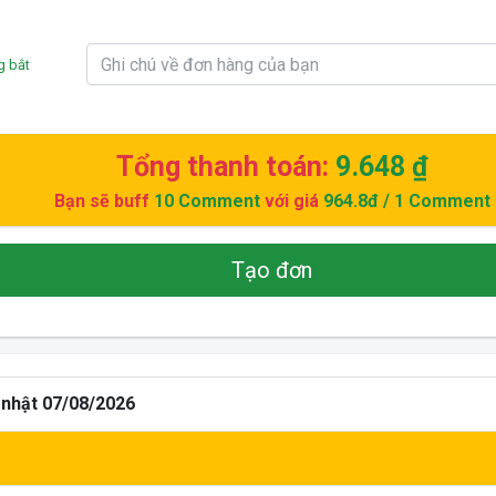
g bắt
Tổng thanh toán:
9.648 ₫
Bạn sẽ buff
10
Comment
với giá
964.8đ
/ 1 Comment
Tạo đơn
 nhật 07/08/2026