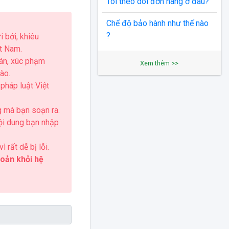
Tôi theo dõi đơn hàng ở đâu?
Chế độ bảo hành như thế nào
?
 bới, khiêu
ệt Nam.
án, xúc phạm
Xem thêm >>
ào.
pháp luật Việt
g mà bạn soạn ra.
nội dung bạn nhập
 rất dễ bị lỗi.
hoản khỏi hệ