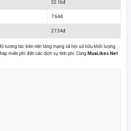
32.16đ
7.64đ
27.34đ
độ tương tác trên nền tảng mạng xã hội sở hữu khối lượng
háp miễn phí đến các dịch vụ tính phí. Cùng
MuaLikes.Net