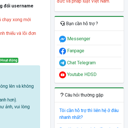
đức và pháp luật Việt Nam.
g đổi username
cũ chạy xong mới
Bạn cần hỗ trợ ?
ánh thiếu và lỗi đơn
Messenger
Fanpage
Hoạt động
Chat Telegram
Youtube HDSD
hông lên và không
Câu hỏi thường gặp
anh hơn).
hư ảnh, vui lòng
Tôi cần hỗ trợ thì liên hệ ở đâu
nhanh nhất?