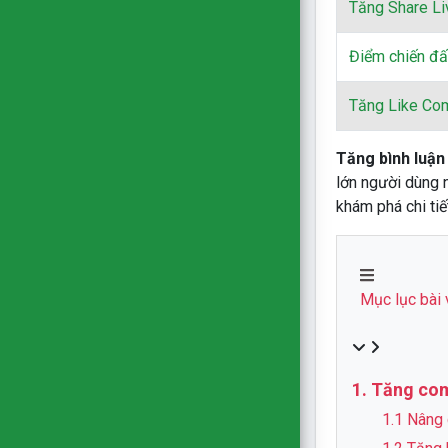
Tăng Share L
Điểm chiến đấ
Tăng Like Co
Tăng bình luận
lớn người dùng 
khám phá chi tiế
Mục lục bài 
1. Tăng com
1.1 Nâng 