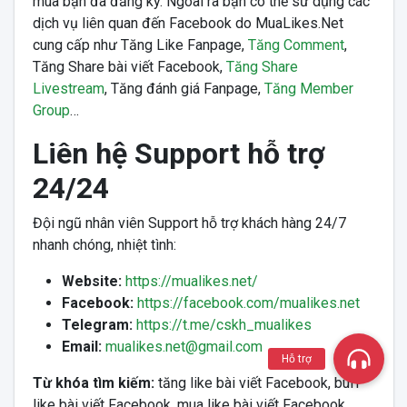
mua bạn đã đăng ký. Ngoài ra bạn có thể sử dụng các
dịch vụ liên quan đến Facebook do MuaLikes.Net
cung cấp như Tăng Like Fanpage,
Tăng Comment
,
Tăng Share bài viết Facebook,
Tăng Share
Livestream
, Tăng đánh giá Fanpage,
Tăng Member
Group
…
Liên hệ Support hỗ trợ
24/24
Đội ngũ nhân viên Support hỗ trợ khách hàng 24/7
nhanh chóng, nhiệt tình:
Website:
https://mualikes.net/
Facebook:
https://facebook.com/mualikes.net
Telegram:
https://t.me/cskh_mualikes
Email:
mualikes.net@gmail.com
Hỗ trợ
Từ khóa tìm kiếm:
tăng like bài viết Facebook, buff
like bài viết Facebook, mua like bài viết Facebook,