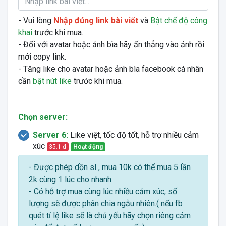
- Vui lòng
Nhập đúng link bài viết
và
Bật chế độ công
khai
trước khi mua.
- Đối với avatar hoặc ảnh bìa hãy ấn thẳng vào ảnh rồi
mới copy link.
- Tăng like cho avatar hoặc ảnh bìa facebook cá nhân
cần
bật nút like
trước khi mua.
Chọn server:
Server 6:
Like việt, tốc độ tốt, hỗ trợ nhiều cảm
xúc
35.1 đ
Hoạt động
- Được phép dồn sl , mua 10k có thể mua 5 lần
2k cùng 1 lúc cho nhanh
- Có hỗ trợ mua cùng lúc nhiều cảm xúc, số
lượng sẽ được phân chia ngẫu nhiên.( nếu fb
quét tỉ lệ like sẽ là chủ yếu hãy chọn riêng cảm