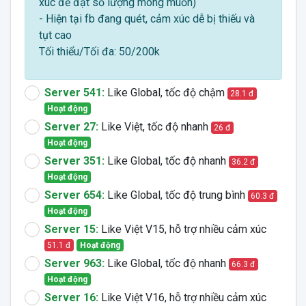
xúc để đạt số lượng mong muốn)
- Hiện tại fb đang quét, cảm xúc dễ bị thiếu và
tụt cao
Tối thiểu/Tối đa: 50/200k
Server 541:
Like Global, tốc độ chậm
28.1 đ
Hoạt động
Server 27:
Like Việt, tốc độ nhanh
26 đ
Hoạt động
Server 351:
Like Global, tốc độ nhanh
36.2 đ
Hoạt động
Server 654:
Like Global, tốc độ trung bình
60.3 đ
Hoạt động
Server 15:
Like Việt V15, hỗ trợ nhiều cảm xúc
51.1 đ
Hoạt động
Server 963:
Like Global, tốc độ nhanh
66.3 đ
Hoạt động
Server 16:
Like Việt V16, hỗ trợ nhiều cảm xúc