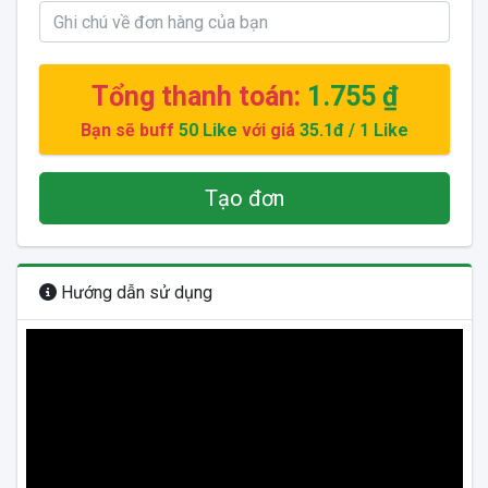
Tổng thanh toán:
1.755 ₫
Bạn sẽ buff
50
Like
với giá
35.1đ
/ 1 Like
Tạo đơn
Hướng dẫn sử dụng