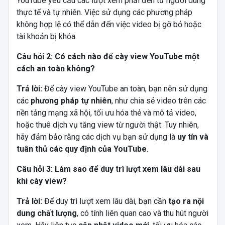
YouTube yêu cầu các lượt xem phải đến từ người dùng
thực tế và tự nhiên. Việc sử dụng các phương pháp
không hợp lệ có thể dẫn đến việc video bị gỡ bỏ hoặc
tài khoản bị khóa.
Câu hỏi 2: Có cách nào để cày view YouTube một
cách an toàn không?
Trả lời:
Để cày view YouTube an toàn, bạn nên sử dụng
các
phương pháp tự nhiên
, như chia sẻ video trên các
nền tảng mạng xã hội, tối ưu hóa thẻ và mô tả video,
hoặc thuê dịch vụ tăng view từ người thật. Tuy nhiên,
hãy đảm bảo rằng các dịch vụ bạn sử dụng là
uy tín và
tuân thủ các quy định của YouTube
.
Câu hỏi 3: Làm sao để duy trì lượt xem lâu dài sau
khi cày view?
Trả lời:
Để duy trì lượt xem lâu dài, bạn cần
tạo ra nội
dung chất lượng
, có tính liên quan cao và thu hút người