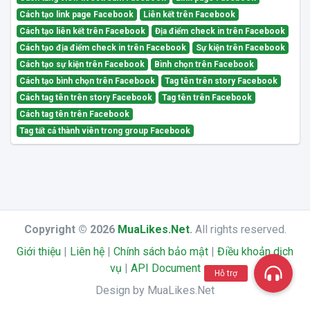
Cách tạo link page Facebook
Liên kết trên Facebook
Cách tạo liên kết trên Facebook
Địa điểm check in trên Facebook
Cách tạo địa điểm check in trên Facebook
Sự kiện trên Facebook
Cách tạo sự kiện trên Facebook
Bình chọn trên Facebook
Cách tạo bình chọn trên Facebook
Tag tên trên story Facebook
Cách tag tên trên story Facebook
Tag tên trên Facebook
Cách tag tên trên Facebook
Tag tất cả thành viên trong group Facebook
Copyright © 2026
MuaLikes.Net
.
All rights reserved.
Giới thiệu
|
Liên hệ
|
Chính sách bảo mật
|
Điều khoản dịch
vụ
|
API Document
Hỗ trợ
Design by MuaLikes.Net