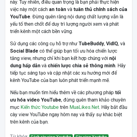
này. Tuy nhiên, điều quan trọng là bạn phải thực hiện
việc này một cách
an toàn
và
tuân thủ chính sách của
YouTube
. Đừng quên rằng nội dung chất lượng vẫn là
yếu tố then chốt để duy trì lượng người xem và phát
triển kênh một cách bền vững.
Sử dụng các công cụ hỗ trợ như
TubeBuddy
,
VidIQ
, và
Social Blade
có thể giúp bạn tối ưu hóa chiến lược
tăng view, nhưng chỉ khi bạn kết hợp chúng với
nội
dung hấp dẫn
và
chiến lược chia sẻ thông minh
. Hãy
tiếp tục sáng tạo và cập nhật các xu hướng mới để
kênh YouTube của bạn luôn phát triển mạnh mẽ.
Nếu bạn muốn tìm hiểu thêm về các phương pháp
tối
ưu hóa video YouTube
, đừng quên tham khảo chuyên
mục
Kiến thức Youtube
trên
MuaLikes.Net
. Hãy bắt đầu
cày view YouTube ngay hôm nay và thấy sự khác biệt
trên kênh của bạn.
Từ khóa: