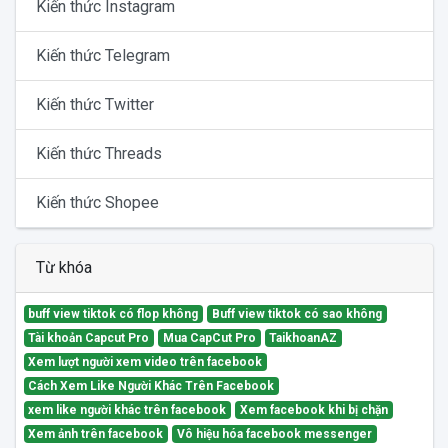
Kiến thức Instagram
Kiến thức Telegram
Kiến thức Twitter
Kiến thức Threads
Kiến thức Shopee
Từ khóa
buff view tiktok có flop không
Buff view tiktok có sao không
Tài khoản Capcut Pro
Mua CapCut Pro
TaikhoanAZ
Xem lượt người xem video trên facebook
Cách Xem Like Người Khác Trên Facebook
xem like người khác trên facebook
Xem facebook khi bị chặn
Xem ảnh trên facebook
Vô hiệu hóa facebook messenger