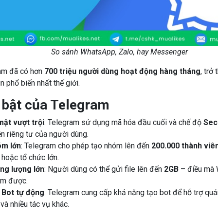
So sánh WhatsApp, Zalo, hay Messenger
ram đã có hơn
700 triệu người dùng hoạt động hàng tháng
, trở
n phổ biến nhất thế giới.
 bật của Telegram
ật vượt trội
: Telegram sử dụng mã hóa đầu cuối và chế độ
Sec
ền riêng tư của người dùng.
óm lớn
: Telegram cho phép tạo nhóm lên đến
200.000 thành viê
hoặc tổ chức lớn.
ung lượng lớn
: Người dùng có thể gửi file lên đến
2GB
– điều mà 
àm được.
 Bot tự động
: Telegram cung cấp khả năng tạo bot để hỗ trợ quả
và nhiều tác vụ khác.