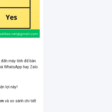
g đến máy tính để bàn.
u mà WhatsApp hay Zalo
n lợi này!
am
và so sánh chi tiết