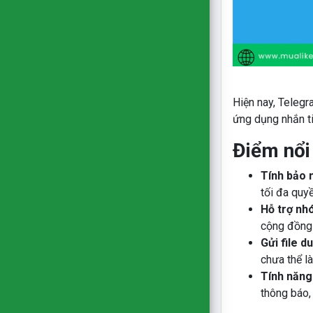
Hiện nay, Teleg
ứng dụng nhắn ti
Điểm nổi
Tính bảo m
tối đa quy
Hỗ trợ nh
cộng đồng 
Gửi file d
chưa thể l
Tính năng
thông báo, 