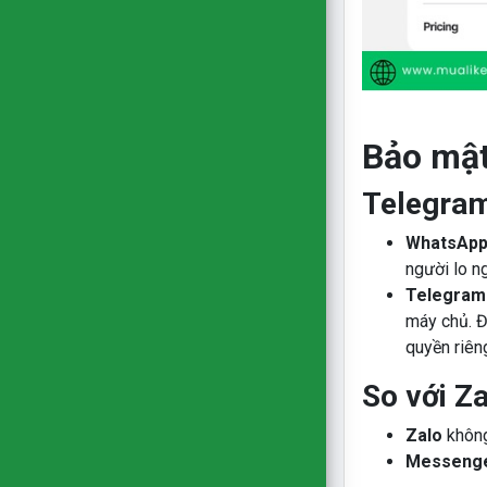
Bảo mật
Telegram
WhatsAp
người lo n
Telegram
máy chủ. Đ
quyền riêng
So với Z
Zalo
không
Messeng