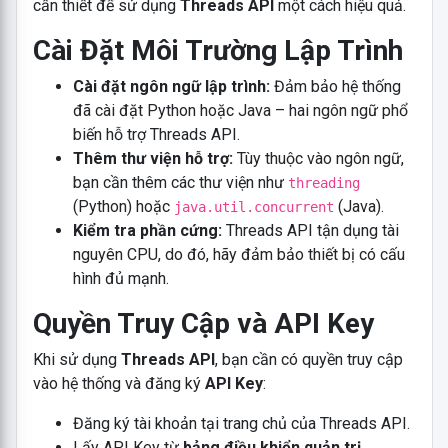
cần thiết để sử dụng
Threads API
một cách hiệu quả.
Cài Đặt Môi Trường Lập Trình
Cài đặt ngôn ngữ lập trình:
Đảm bảo hệ thống
đã cài đặt Python hoặc Java – hai ngôn ngữ phổ
biến hỗ trợ Threads API.
Thêm thư viện hỗ trợ:
Tùy thuộc vào ngôn ngữ,
bạn cần thêm các thư viện như
threading
(Python) hoặc
(Java).
java.util.concurrent
Kiểm tra phần cứng:
Threads API tận dụng tài
nguyên CPU, do đó, hãy đảm bảo thiết bị có cấu
hình đủ mạnh.
Quyền Truy Cập và API Key
Khi sử dụng
Threads API
, bạn cần có quyền truy cập
vào hệ thống và đăng ký
API Key
:
Đăng ký tài khoản tại trang chủ của Threads API.
Lấy API Key từ
bảng điều khiển quản trị
.