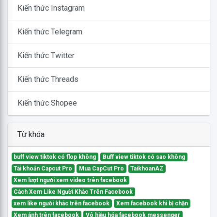
Kiến thức Instagram
Kiến thức Telegram
Kiến thức Twitter
Kiến thức Threads
Kiến thức Shopee
Từ khóa
buff view tiktok có flop không
Buff view tiktok có sao không
Tài khoản Capcut Pro
Mua CapCut Pro
TaikhoanAZ
Xem lượt người xem video trên facebook
Cách Xem Like Người Khác Trên Facebook
xem like người khác trên facebook
Xem facebook khi bị chặn
Xem ảnh trên facebook
Vô hiệu hóa facebook messenger