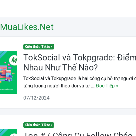
 MuaLikes.Net
Kiến thức Tiktok
TokSocial và Tokpgrade: Điểm
Nhau Như Thế Nào?
TokSocial và Tokupgrade là hai công cụ hỗ trợ người 
tăng lượng người theo dõi và tư ....
Đọc Tiếp »
07/12/2024
Kiến thức Tiktok
Top #7 Công Cụ Follow Chéo 