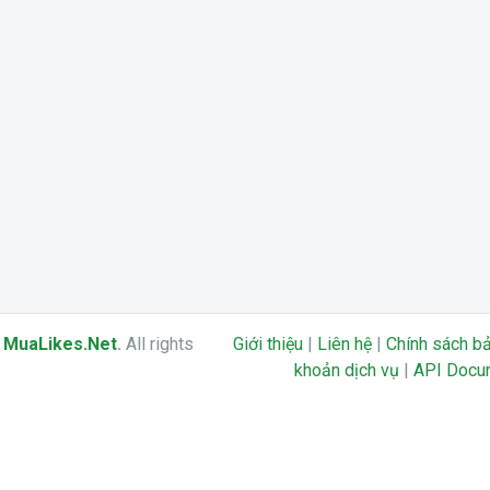
6
MuaLikes.Net
.
All rights
Giới thiệu
|
Liên hệ
|
Chính sách b
khoản dịch vụ
|
API Docu