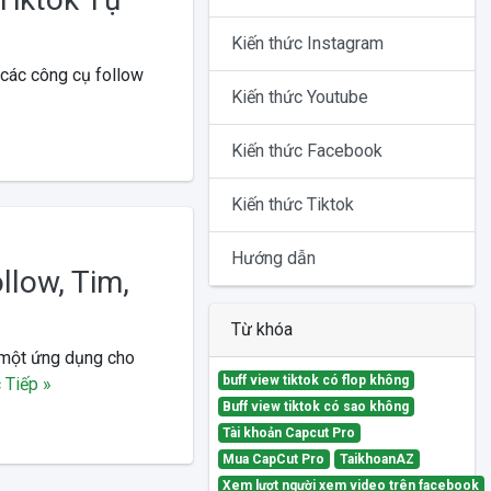
Kiến thức Instagram
 các công cụ follow
Kiến thức Youtube
Kiến thức Facebook
Kiến thức Tiktok
Hướng dẫn
llow, Tim,
Từ khóa
n một ứng dụng cho
buff view tiktok có flop không
 Tiếp »
Buff view tiktok có sao không
Tài khoản Capcut Pro
Mua CapCut Pro
TaikhoanAZ
Xem lượt người xem video trên facebook