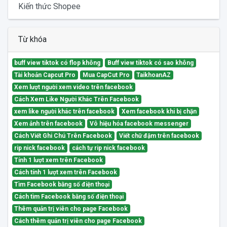
Kiến thức Shopee
Từ khóa
buff view tiktok có flop không
Buff view tiktok có sao không
Tài khoản Capcut Pro
Mua CapCut Pro
TaikhoanAZ
Xem lượt người xem video trên facebook
Cách Xem Like Người Khác Trên Facebook
xem like người khác trên facebook
Xem facebook khi bị chặn
Xem ảnh trên facebook
Vô hiệu hóa facebook messenger
Cách Viết Ghi Chú Trên Facebook
Viết chữ đậm trên facebook
rip nick facebook
cách tự rip nick facebook
Tính 1 lượt xem trên Facebook
Cách tính 1 lượt xem trên Facebook
Tìm Facebook bằng số điện thoại
Cách tìm Facebook bằng số điện thoại
Thêm quản trị viên cho page Facebook
Cách thêm quản trị viên cho page Facebook