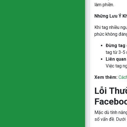
làm phiền.
Những Lưu Ý Kh
Khi tag nhiều ng
phức không đáng
Đừng tag 
tag từ 3-5
Liên quan
Việc tag n
Xem thêm:
Cách
Lỗi Thư
Faceboo
Mặc dù tính năng
số vấn đề. Dưới 