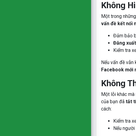
Không Hi
Một trong những l
vấn đề kết nối
Đảm bảo 
Đăng xuất
Kiểm tra 
Nếu vấn đề vẫn k
Facebook mới 
Không Th
Một lỗi khác mà 
của bạn đã
tắt 
cách:
Kiểm tra 
Nếu người