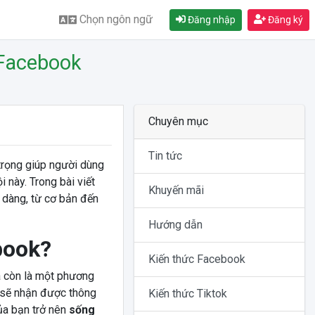
Chọn ngôn ngữ
Đăng nhập
Đăng ký
 Facebook
Chuyên mục
Tin tức
trọng giúp người dùng
 này. Trong bài viết
Khuyến mãi
ễ dàng, từ cơ bản đến
Hướng dẫn
book?
Kiến thức Facebook
còn là một phương
ọ sẽ nhận được thông
Kiến thức Tiktok
ủa bạn trở nên
sống