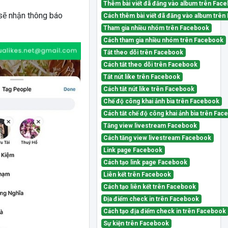
Thêm bài viết đã đăng vào album trên Fac
sẽ nhận thông báo
Cách thêm bài viết đã đăng vào album trê
Tham gia nhiều nhóm trên Facebook
Cách tham gia nhiều nhóm trên Facebook
Tắt theo dõi trên Facebook
Cách tắt theo dõi trên Facebook
Tắt nút like trên Facebook
Cách tắt nút like trên Facebook
Chế độ công khai ảnh bìa trên Facebook
Cách tắt chế độ công khai ảnh bìa trên Fa
Tăng view livestream Facebook
Cách tăng view livestream Facebook
Link page Facebook
Cách tạo link page Facebook
Liên kết trên Facebook
Cách tạo liên kết trên Facebook
Địa điểm check in trên Facebook
Cách tạo địa điểm check in trên Facebook
Sự kiện trên Facebook