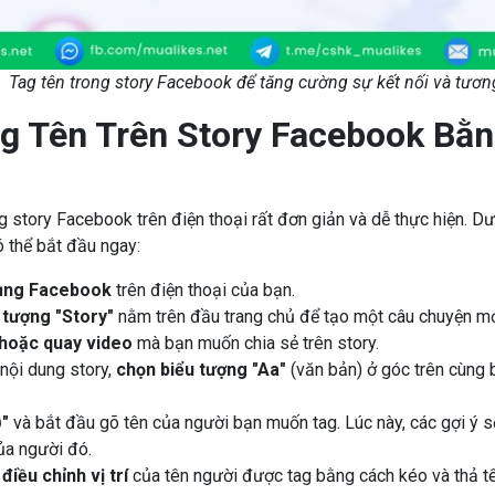
Tag tên trong story Facebook để tăng cường sự kết nối và tương
g Tên Trên Story Facebook Bằn
ng story Facebook trên điện thoại rất đơn giản và dễ thực hiện. D
ó thể bắt đầu ngay:
ụng Facebook
trên điện thoại của bạn.
 tượng "Story"
nằm trên đầu trang chủ để tạo một câu chuyện mớ
hoặc quay video
mà bạn muốn chia sẻ trên story.
 nội dung story,
chọn biểu tượng "Aa"
(văn bản) ở góc trên cùng 
"
và bắt đầu gõ tên của người bạn muốn tag. Lúc này, các gợi ý sẽ
ủa người đó.
ể
điều chỉnh vị trí
của tên người được tag bằng cách kéo và thả tê