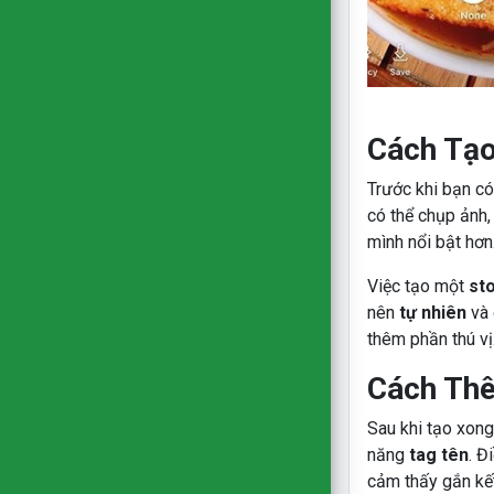
Cách Tạo
Trước khi bạn có
có thể chụp ảnh
mình nổi bật hơn
Việc tạo một
st
nên
tự nhiên
và 
thêm phần thú vị
Cách Thê
Sau khi tạo xong
năng
tag tên
. Đ
cảm thấy gắn kết