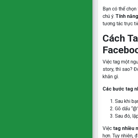
Bạn có thể chọn 
chú ý.
Tính năng
tương tác trực ti
Cách Ta
Facebo
Việc tag một ngư
story, thì sao? 
khăn gì.
Các bước tag n
Sau khi bạ
Gõ dấu “@”
Sau đó, lặ
Việc
tag nhiều 
hơn. Tuy nhiên, 