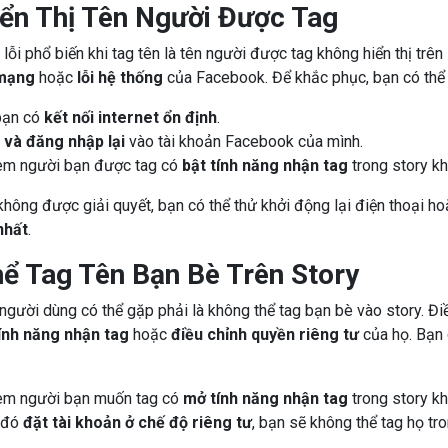
ển Thị Tên Người Được Tag
ỗi phổ biến khi tag tên là tên người được tag không hiển thị trên 
 mạng
hoặc
lỗi hệ thống
của Facebook. Để khắc phục, bạn có thể 
bạn có
kết nối internet ổn định
.
 và đăng nhập lại
vào tài khoản Facebook của mình.
xem người bạn được tag có
bật tính năng nhận tag
trong story kh
hông được giải quyết, bạn có thể thử khởi động lại điện thoại h
nhất
.
ể Tag Tên Bạn Bè Trên Story
người dùng có thể gặp phải là không thể tag bạn bè vào story. Đi
tính năng nhận tag
hoặc
điều chỉnh quyền riêng tư
của họ. Bạn 
xem người bạn muốn tag có
mở tính năng nhận tag
trong story kh
 đó
đặt tài khoản ở chế độ riêng tư
, bạn sẽ không thể tag họ tro