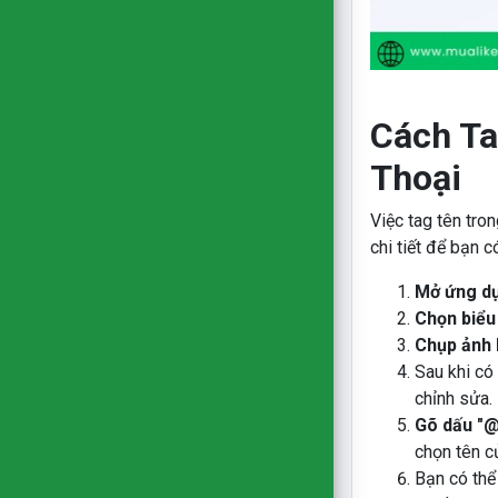
Cách Ta
Thoại
Việc tag tên tro
chi tiết để bạn c
Mở ứng d
Chọn biểu
Chụp ảnh 
Sau khi có
chỉnh sửa.
Gõ dấu "@
chọn tên c
Bạn có th