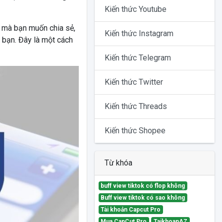
Kiến thức Youtube
 mà bạn muốn chia sẻ,
Kiến thức Instagram
 bạn. Đây là một cách
Kiến thức Telegram
Kiến thức Twitter
Kiến thức Threads
Kiến thức Shopee
Từ khóa
buff view tiktok có flop không
Buff view tiktok có sao không
Tài khoản Capcut Pro
Mua CapCut Pro
TaikhoanAZ