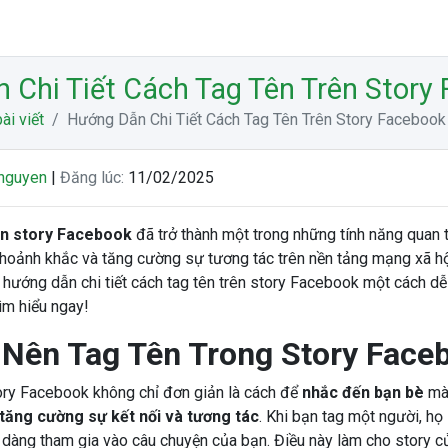
 Chi Tiết Cách Tag Tên Trên Story
ài viết
Hướng Dẫn Chi Tiết Cách Tag Tên Trên Story Facebook
nguyen
|
Đăng lúc:
11/02/2025
ên story Facebook
đã trở thành một trong những tính năng quan 
 khoảnh khắc và tăng cường sự tương tác trên nền tảng mạng xã hội
ẽ hướng dẫn chi tiết cách tag tên trên story Facebook một cách d
ìm hiểu ngay!
 Nên Tag Tên Trong Story Face
ory Facebook không chỉ đơn giản là cách để
nhắc đến bạn bè
mà 
tăng cường sự kết nối và tương tác
. Khi bạn tag một người, h
 dàng tham gia vào câu chuyện của bạn. Điều này làm cho story c