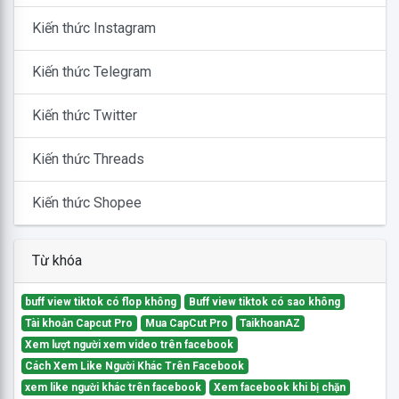
Kiến thức Instagram
Kiến thức Telegram
Kiến thức Twitter
Kiến thức Threads
Kiến thức Shopee
Từ khóa
buff view tiktok có flop không
Buff view tiktok có sao không
Tài khoản Capcut Pro
Mua CapCut Pro
TaikhoanAZ
Xem lượt người xem video trên facebook
Cách Xem Like Người Khác Trên Facebook
xem like người khác trên facebook
Xem facebook khi bị chặn