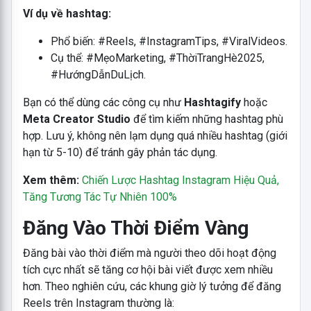
Ví dụ về hashtag:
Phổ biến: #Reels, #InstagramTips, #ViralVideos.
Cụ thể: #MẹoMarketing, #ThờiTrangHè2025,
#HướngDẫnDuLịch.
Bạn có thể dùng các công cụ như
Hashtagify
hoặc
Meta Creator Studio
để tìm kiếm những hashtag phù
hợp. Lưu ý, không nên lạm dụng quá nhiều hashtag (giới
hạn từ 5-10) để tránh gây phản tác dụng.
Xem thêm:
Chiến Lược Hashtag Instagram Hiệu Quả,
Tăng Tương Tác Tự Nhiên 100%
Đăng Vào Thời Điểm Vàng
Đăng bài vào thời điểm mà người theo dõi hoạt động
tích cực nhất sẽ tăng cơ hội bài viết được xem nhiều
hơn. Theo nghiên cứu, các khung giờ lý tưởng để đăng
Reels trên Instagram thường là: