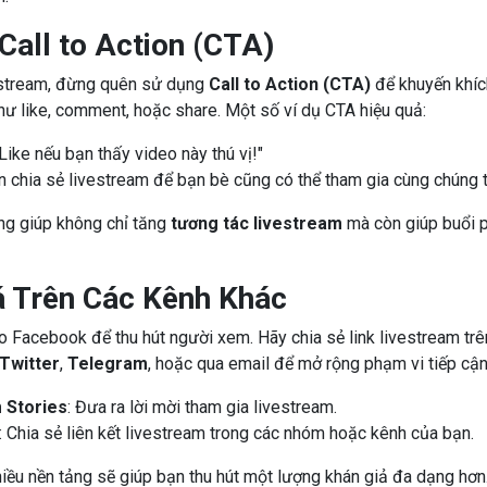
Call to Action (CTA)
estream, đừng quên sử dụng
Call to Action (CTA)
để khuyến khíc
ư like, comment, hoặc share. Một số ví dụ CTA hiệu quả:
Like nếu bạn thấy video này thú vị!"
 chia sẻ livestream để bạn bè cũng có thể tham gia cùng chúng t
ng giúp không chỉ tăng
tương tác livestream
mà còn giúp buổi p
 Trên Các Kênh Khác
 Facebook để thu hút người xem. Hãy chia sẻ link livestream tr
Twitter
,
Telegram
, hoặc qua email để mở rộng phạm vi tiếp cận
 Stories
: Đưa ra lời mời tham gia livestream.
: Chia sẻ liên kết livestream trong các nhóm hoặc kênh của bạn.
iều nền tảng sẽ giúp bạn thu hút một lượng khán giả đa dạng hơn