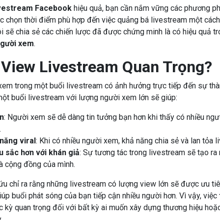
ivestream Facebook
hiệu quả, bạn cần nắm vững các phương phá
ệc chọn thời điểm phù hợp đến việc quảng bá livestream một cách
tôi sẽ chia sẻ các chiến lược đã được chứng minh là có hiệu quả t
người xem
.
 View Livestream Quan Trọng?
em trong một buổi livestream có ảnh hưởng trực tiếp đến sự thà
một buổi livestream với lượng người xem lớn sẽ giúp:
n
: Người xem sẽ dễ dàng tin tưởng bạn hơn khi thấy có nhiều ngư
.
năng viral
: Khi có nhiều người xem, khả năng chia sẻ và lan tỏa 
u sắc hơn với khán giả
: Sự tương tác trong livestream sẽ tạo ra
à cộng đồng của mình.
u chỉ ra rằng những livestream có lượng view lớn sẽ được ưu tiên 
úp buổi phát sóng của bạn tiếp cận nhiều người hơn. Vì vậy, việc
c kỳ quan trọng đối với bất kỳ ai muốn xây dựng thương hiệu hoặc
.