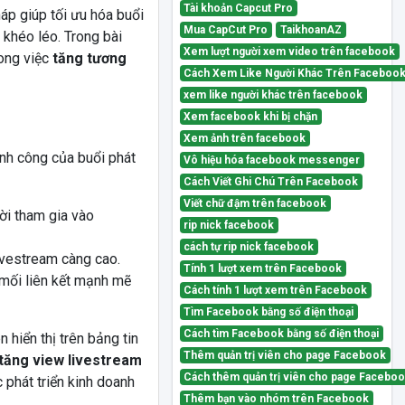
Tài khoản Capcut Pro
p giúp tối ưu hóa buổi
Mua CapCut Pro
TaikhoanAZ
 khéo léo. Trong bài
Xem lượt người xem video trên facebook
rong việc
tăng tương
Cách Xem Like Người Khác Trên Faceboo
xem like người khác trên facebook
Xem facebook khi bị chặn
Xem ảnh trên facebook
nh công của buổi phát
Vô hiệu hóa facebook messenger
Cách Viết Ghi Chú Trên Facebook
Viết chữ đậm trên facebook
ời tham gia vào
rip nick facebook
cách tự rip nick facebook
livestream càng cao.
Tính 1 lượt xem trên Facebook
 mối liên kết mạnh mẽ
Cách tính 1 lượt xem trên Facebook
Tìm Facebook bằng số điện thoại
Cách tìm Facebook bằng số điện thoại
hiển thị trên bảng tin
Thêm quản trị viên cho page Facebook
tăng view livestream
Cách thêm quản trị viên cho page Facebo
 phát triển kinh doanh
Thêm bạn vào nhóm trên Facebook