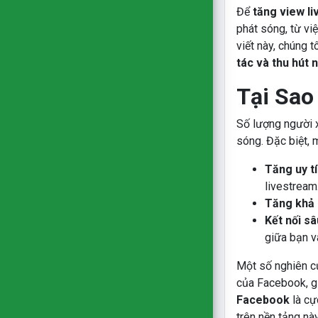
Để
tăng view l
phát sóng, từ vi
viết này, chúng 
tác và thu hút 
Tại Sao
Số lượng người x
sóng. Đặc biệt, 
Tăng uy tí
livestream
Tăng khả 
Kết nối sâ
giữa bạn v
Một số nghiên cứ
của Facebook, gi
Facebook
là cự
trên nền tảng này