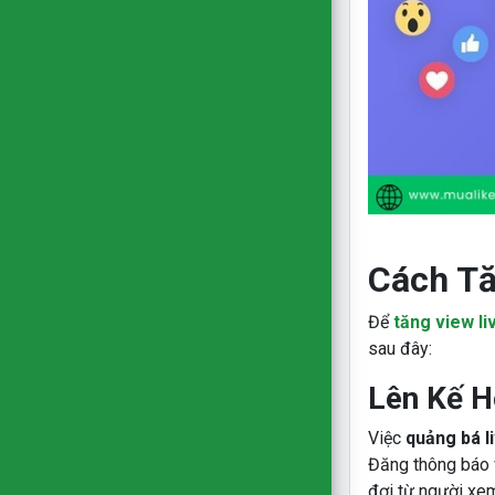
Cách Tă
Để
tăng view l
sau đây:
Lên Kế H
Việc
quảng bá l
Đăng thông báo v
đợi từ người xe