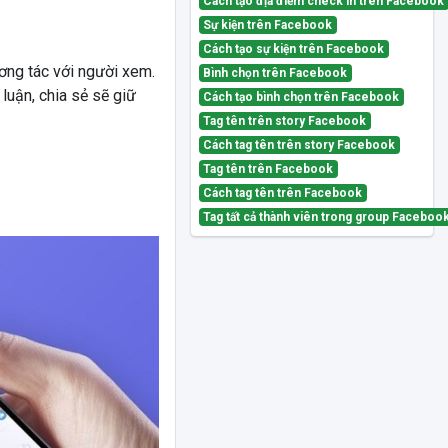
Cách tạo địa điểm check in trên Facebook
Sự kiện trên Facebook
Cách tạo sự kiện trên Facebook
ương tác với người xem.
Bình chọn trên Facebook
luận, chia sẻ sẽ giữ
Cách tạo bình chọn trên Facebook
Tag tên trên story Facebook
Cách tag tên trên story Facebook
Tag tên trên Facebook
Cách tag tên trên Facebook
Tag tất cả thành viên trong group Faceboo