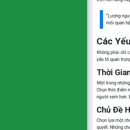
“Lượng ngườ
mối quan hệ 
Các Yếu
Không phải chỉ c
yếu tố quan trọn
Thời Gia
Một trong những
Chọn thời điểm m
người xem hơn. 
Chủ Đề 
Chọn lựa một chủ
quyết. Những chủ