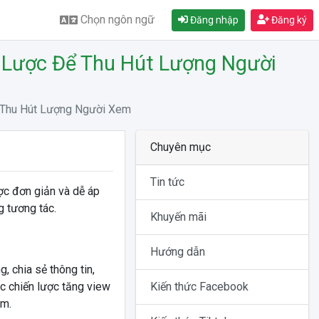
Chọn ngôn ngữ
Đăng nhập
Đăng ký
 Lược Để Thu Hút Lượng Người
 Thu Hút Lượng Người Xem
Chuyên mục
Tin tức
ợc đơn giản và dễ áp
 tương tác.
Khuyến mãi
Hướng dẫn
 chia sẻ thông tin,
ác chiến lược tăng view
Kiến thức Facebook
am.