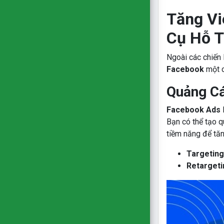
Tăng Vi
Cụ Hỗ T
Ngoài các chiến 
Facebook
một c
Quảng C
Facebook Ads
l
Bạn có thể tạo q
tiềm năng để tă
Targeting
Retargeti