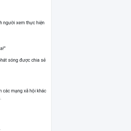
h người xem thực hiện
a!"
hát sóng được chia sẻ
ên các mạng xã hội khác
.
.