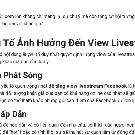
i xem lớn không chỉ mang lại sự chú ý mà còn tăng cơ hội tương
lâu dài với khán giả.”
 Tố Ảnh Hưởng Đến View Live
ó nội dung là yếu tố duy nhất quyết định lượng view của livestre
g khác mà bạn cần lưu ý:
n Phát Sóng
 yếu tố quan trọng nhất để
tăng view livestream Facebook
là t
à đối tượng khán giả của bạn có khả năng online cao nhất sẽ giú
Bạn có thể tham khảo những giờ cao điểm của Facebook để lên lị
Hấp Dẫn
 đề hấp dẫn và có liên quan đến nhu cầu, sở thích của người xem 
 đề "hot" hoặc có tính thời sự sẽ thu hút sự quan tâm từ đông đ