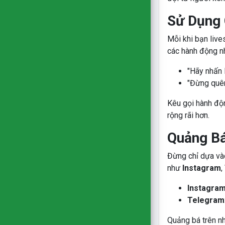
Sử Dụng 
Mỗi khi bạn liv
các hành động nh
"Hãy nhấn 
"Đừng quên
Kêu gọi hành độ
rộng rãi hơn.
Quảng Bá
Đừng chỉ dựa vào
như
Instagram
,
Instagram
Telegram
Quảng bá trên nh