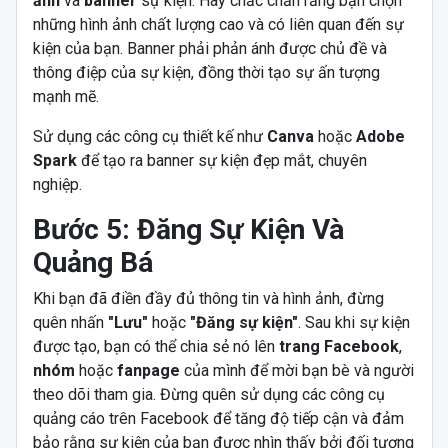
ảnh
và
banner
sự kiện. Hãy chắc chắn rằng bạn chọn
những hình ảnh chất lượng cao và có liên quan đến sự
kiện của bạn. Banner phải phản ánh được chủ đề và
thông điệp của sự kiện, đồng thời tạo sự ấn tượng
mạnh mẽ.
Sử dụng các công cụ thiết kế như
Canva
hoặc
Adobe
Spark
để tạo ra banner sự kiện đẹp mắt, chuyên
nghiệp.
Bước 5: Đăng Sự Kiện Và
Quảng Bá
Khi bạn đã điền đầy đủ thông tin và hình ảnh, đừng
quên nhấn
"Lưu"
hoặc
"Đăng sự kiện"
. Sau khi sự kiện
được tạo, bạn có thể chia sẻ nó lên
trang Facebook
,
nhóm
hoặc
fanpage
của mình để mời bạn bè và người
theo dõi tham gia. Đừng quên sử dụng các công cụ
quảng cáo trên Facebook để tăng độ tiếp cận và đảm
bảo rằng sự kiện của bạn được nhìn thấy bởi đối tượng