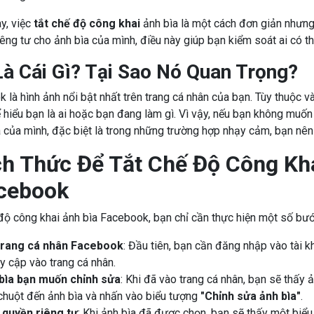
ày, việc
tắt chế độ công khai
ảnh bìa là một cách đơn giản nhưng
iêng tư cho ảnh bìa của mình, điều này giúp bạn kiểm soát ai có 
Là Cái Gì? Tại Sao Nó Quan Trọng?
 là hình ảnh nổi bật nhất trên trang cá nhân của bạn. Tùy thuộc v
 hiểu bạn là ai hoặc bạn đang làm gì. Vì vậy, nếu bạn không muốn 
a của mình, đặc biệt là trong những trường hợp nhạy cảm, bạn nên 
h Thức Để Tắt Chế Độ Công Kha
cebook
độ công khai ảnh bìa Facebook, bạn chỉ cần thực hiện một số bư
trang cá nhân Facebook
: Đầu tiên, bạn cần đăng nhập vào tài
y cập vào trang cá nhân.
bìa bạn muốn chỉnh sửa
: Khi đã vào trang cá nhân, bạn sẽ thấy ả
chuột đến ảnh bìa và nhấn vào biểu tượng
"Chỉnh sửa ảnh bìa"
.
 quyền riêng tư
: Khi ảnh bìa đã được chọn, bạn sẽ thấy một biể