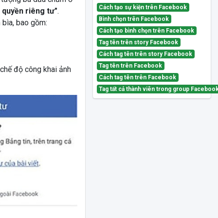
Cách tạo sự kiện trên Facebook
 quyền riêng tư"
.
Bình chọn trên Facebook
 bìa, bao gồm:
Cách tạo bình chọn trên Facebook
Tag tên trên story Facebook
Cách tag tên trên story Facebook
Tag tên trên Facebook
t chế độ công khai ảnh
Cách tag tên trên Facebook
Tag tất cả thành viên trong group Faceboo