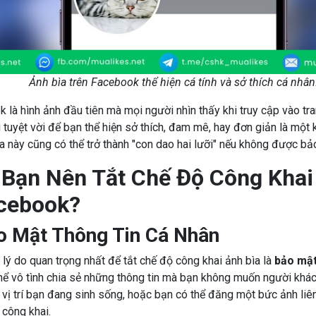
Ảnh bìa trên Facebook thể hiện cá tính và sở thích cá nhân
 là hình ảnh đầu tiên mà mọi người nhìn thấy khi truy cập vào tra
ội tuyệt vời để bạn thể hiện sở thích, đam mê, hay đơn giản là mộ
ìa này cũng có thể trở thành "con dao hai lưỡi" nếu không được b
 Bạn Nên Tắt Chế Độ Công Khai
cebook?
o Mật Thông Tin Cá Nhân
lý do quan trọng nhất để tắt chế độ công khai ảnh bìa là
bảo mật
thể vô tình chia sẻ những thông tin mà bạn không muốn người khác 
 lộ vị trí bạn đang sinh sống, hoặc bạn có thể đăng một bức ảnh li
công khai.