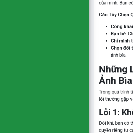
của mình. Bạn có
Các Tùy Chọn Q
Công khai
Bạn bè
: C
Chỉ mình t
Chọn đối 
ảnh bìa.
Những L
Ảnh Bìa
Trong quá trình 
lỗi thường gặp v
Lỗi 1: Kh
Đôi khi, bạn có t
quyền riêng tư 