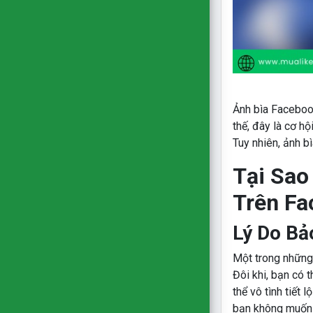
Ảnh bìa Facebook
thế, đây là cơ h
Tuy nhiên, ảnh b
Tại Sao
Trên Fa
Lý Do Bả
Một trong những 
Đôi khi, bạn có 
thể vô tình tiết
bạn không muốn 