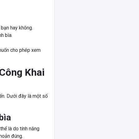
i bạn hay không.
h bìa.
 muốn cho phép xem
 Công Khai
iến. Dưới đây là một số
bìa
thể là do tính năng
hoản đúng.