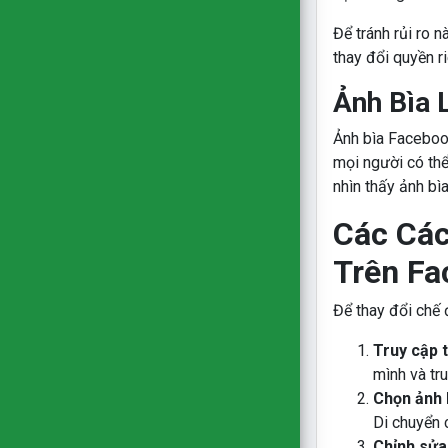
Để tránh rủi ro n
thay đổi quyền r
Ảnh Bìa 
Ảnh bìa Facebook
mọi người có thể
nhìn thấy ảnh bì
Các Các
Trên Fa
Để thay đổi chế 
Truy cập 
mình và tru
Chọn ảnh 
Di chuyển 
Chỉnh sửa