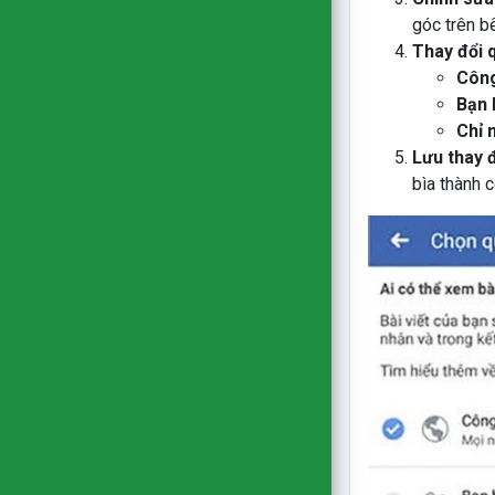
góc trên b
Thay đổi 
Công
Bạn 
Chỉ 
Lưu thay 
bìa thành 