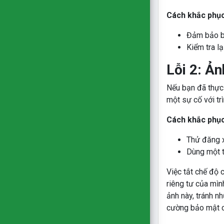
Cách khắc phụ
Đảm bảo b
Kiểm tra l
Lỗi 2: Ản
Nếu bạn đã thực 
một sự cố với t
Cách khắc phụ
Thử đăng x
Dùng một t
Việc tắt chế độ 
riêng tư của mìn
ảnh này, tránh n
cường bảo mật c