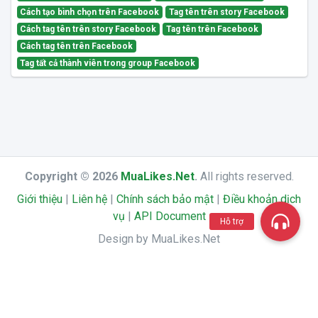
Cách tạo bình chọn trên Facebook
Tag tên trên story Facebook
Cách tag tên trên story Facebook
Tag tên trên Facebook
Cách tag tên trên Facebook
Tag tất cả thành viên trong group Facebook
Copyright © 2026
MuaLikes.Net
.
All rights reserved.
Giới thiệu
|
Liên hệ
|
Chính sách bảo mật
|
Điều khoản dịch
vụ
|
API Document
Hỗ trợ
Design by MuaLikes.Net