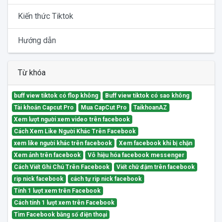
Kiến thức Tiktok
Hướng dẫn
Từ khóa
buff view tiktok có flop không
Buff view tiktok có sao không
Tài khoản Capcut Pro
Mua CapCut Pro
TaikhoanAZ
Xem lượt người xem video trên facebook
Cách Xem Like Người Khác Trên Facebook
xem like người khác trên facebook
Xem facebook khi bị chặn
Xem ảnh trên facebook
Vô hiệu hóa facebook messenger
Cách Viết Ghi Chú Trên Facebook
Viết chữ đậm trên facebook
rip nick facebook
cách tự rip nick facebook
Tính 1 lượt xem trên Facebook
Cách tính 1 lượt xem trên Facebook
Tìm Facebook bằng số điện thoại