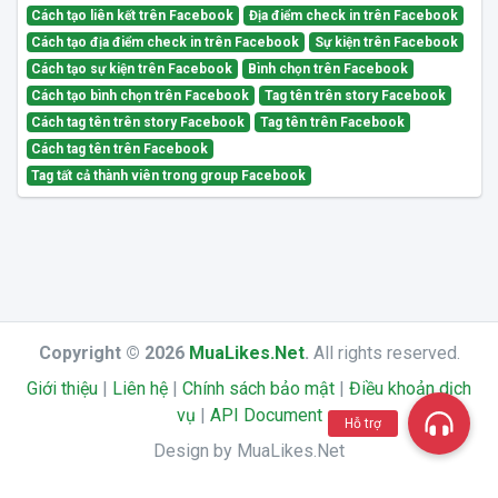
Cách tạo liên kết trên Facebook
Địa điểm check in trên Facebook
Cách tạo địa điểm check in trên Facebook
Sự kiện trên Facebook
Cách tạo sự kiện trên Facebook
Bình chọn trên Facebook
Cách tạo bình chọn trên Facebook
Tag tên trên story Facebook
Cách tag tên trên story Facebook
Tag tên trên Facebook
Cách tag tên trên Facebook
Tag tất cả thành viên trong group Facebook
Copyright © 2026
MuaLikes.Net
.
All rights reserved.
Giới thiệu
|
Liên hệ
|
Chính sách bảo mật
|
Điều khoản dịch
vụ
|
API Document
Hỗ trợ
Design by MuaLikes.Net