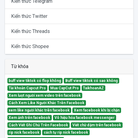
Kiến thức Telegram
Kiến thức Twitter
Kiến thức Threads
Kiến thức Shopee
Từ khóa
buff view tiktok có flop không
Buff view tiktok có sao không
Tài khoản Capcut Pro
Mua CapCut Pro
TaikhoanAZ
Xem lượt người xem video trên facebook
Cách Xem Like Người Khác Trên Facebook
xem like người khác trên facebook
Xem facebook khi bị chặn
Xem ảnh trên facebook
Vô hiệu hóa facebook messenger
Cách Viết Ghi Chú Trên Facebook
Viết chữ đậm trên facebook
rip nick facebook
cách tự rip nick facebook